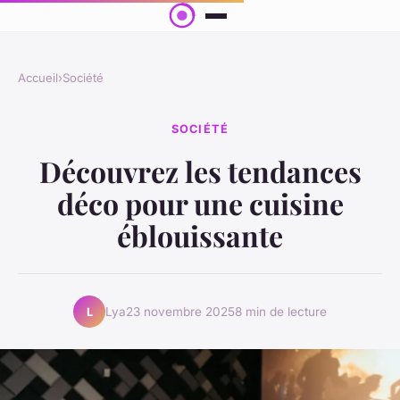
Accueil
›
Société
SOCIÉTÉ
Découvrez les tendances
déco pour une cuisine
éblouissante
Lya
23 novembre 2025
8 min de lecture
L