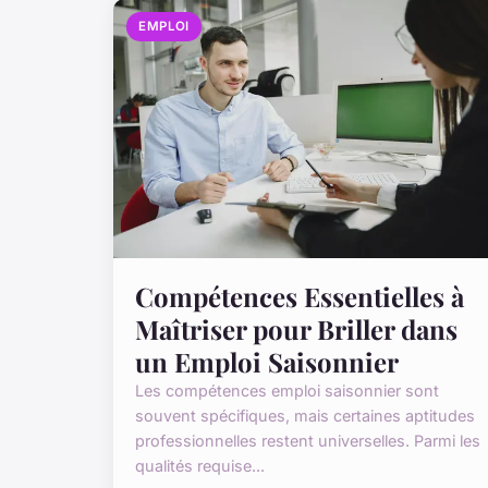
EMPLOI
Compétences Essentielles à
Maîtriser pour Briller dans
un Emploi Saisonnier
Les compétences emploi saisonnier sont
souvent spécifiques, mais certaines aptitudes
professionnelles restent universelles. Parmi les
qualités requise...